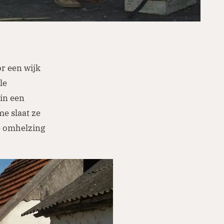
r een wijk
le
 in een
me slaat ze
e omhelzing