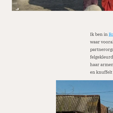
Ik ben in
R
waar voora
partnerorga
felgekleurd
haar armen
en knuffelt