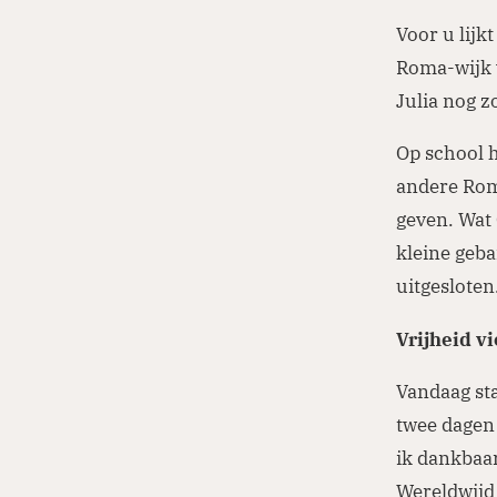
Voor u lijk
Roma-wijk w
Julia nog z
Op school h
andere Roma
geven. Wat 
kleine geb
uitgeslote
Vrijheid v
Vandaag sta
twee dagen 
ik dankbaar
Wereldwijd 