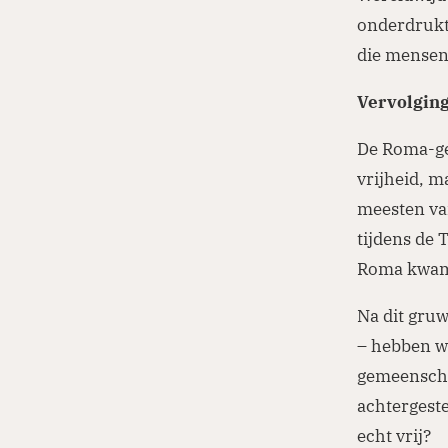
onderdrukt o
die mensen 
Vervolgin
De Roma-ge
vrijheid, m
meesten van
tijdens de 
Roma kwame
Na dit gruw
– hebben wi
gemeenscha
achtergeste
echt vrij?