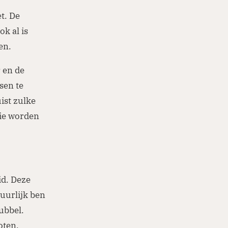
et. De
k al is
ten.
 en de
sen te
uist zulke
die worden
id. Deze
uurlijk ben
ubbel.
oten,