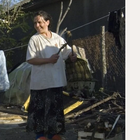
ina en kies het thema of
l.