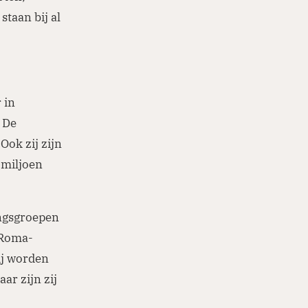
staan bij al
 in
 De
Ook zij zijn
 miljoen
ingsgroepen
 Roma-
ij worden
ar zijn zij