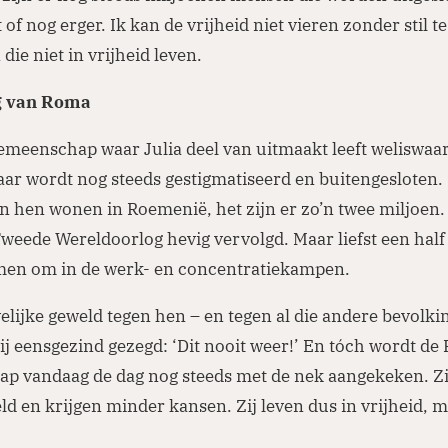
f nog erger. Ik kan de vrijheid niet vieren zonder stil te 
die niet in vrijheid leven.
g van Roma
meenschap waar Julia deel van uitmaakt leeft weliswaar
aar wordt nog steeds gestigmatiseerd en buitengesloten.
 hen wonen in Roemenië, het zijn er zo’n twee miljoen. 
Tweede Wereldoorlog hevig vervolgd. Maar liefst een half
n om in de werk- en concentratiekampen.
elijke geweld tegen hen – en tegen al die andere bevolk
j eensgezind gezegd: ‘Dit nooit weer!’ En tóch wordt de
p vandaag de dag nog steeds met de nek aangekeken. Z
ld en krijgen minder kansen. Zij leven dus in vrijheid, ma