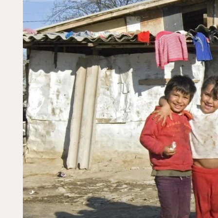
Je kunt eenmalig of pe
land waar je aan wilt 
Doneren