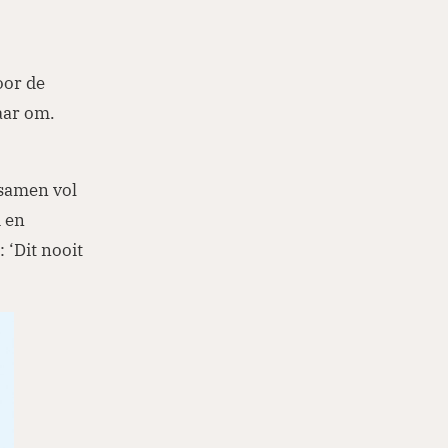
oor de
aar om.
 samen vol
d en
 ‘Dit nooit