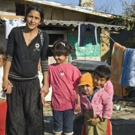
riodiek doneren via onze website. Ga naar de donatiepag
bijdragen. Periodiek schenken biedt ook belastingvoordee