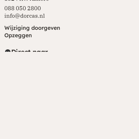
088 050 2800
info@dorcas.nl
Wijziging doorgeven
Opzeggen
Direct naar
Over ons
Kringloopwinkels
Alle kringloopwinkels
Dorcas International
Dorcas.org
(opent in nieuw venster)
Volg ons online
(opent in nieuw venster)
(opent in nieuw venster)
(opent in nieuw venster)
(opent in nieuw venster)