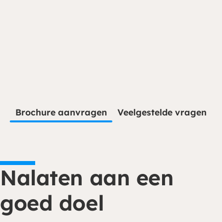
Je kunt eenmalig of periodiek doneren via
onze website. Ga naar de donatiepagina en
kies het thema of land waar je aan wilt
Brochure aanvragen
Veelgestelde vragen
bijdragen. Periodiek schenken biedt ook
belastingvoordeel.
Doneren
Nalaten aan een
goed doel