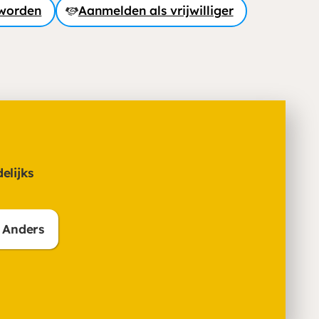
worden
Aanmelden als vrijwilliger
elijks
Anders