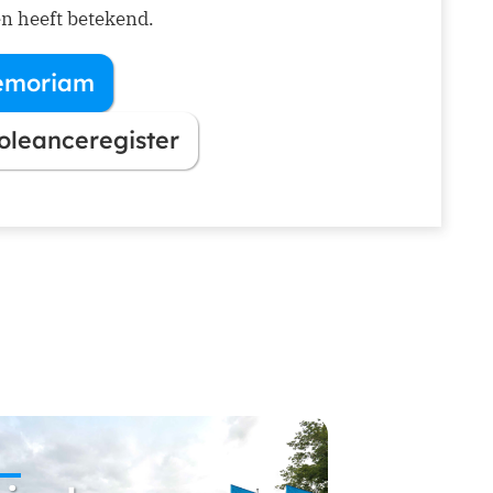
n heeft betekend.
Memoriam
w venster)
oleanceregister
w venster)