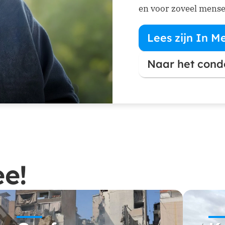
en voor zoveel mense
Lees zijn In 
(opent in nieu
Naar het cond
(opent in nieu
e!