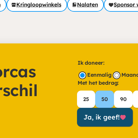
n
Kringloopwinkels
Nalaten
Sponsor 
Ik doneer:
rcas
Frequentie
Eenmalig
Maand
Met het bedrag:
schil
Met het bedrag:
25
50
90
Ja, ik geef!