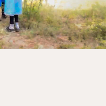
ina en kies het thema of
l.