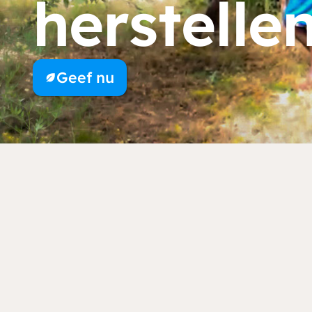
herstelle
Je kunt eenmalig of pe
land waar je aan wilt 
Geef nu
(opent in nieuw venster)
Doneren