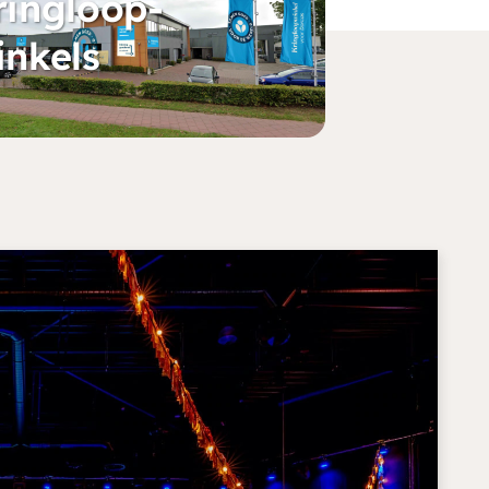
ringloop-
inkels