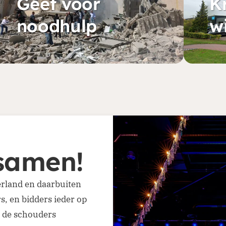
Geef voor
K
noodhulp
w
 samen!
erland en daarbuiten
rs, en bidders ieder op
 de schouders