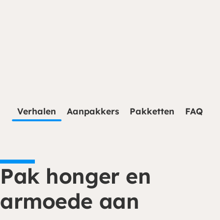
Je kunt eenmalig of periodiek doneren via
onze website. Ga naar de donatiepagina en
kies het thema of land waar je aan wilt
Verhalen
Aanpakkers
Pakketten
FAQ
bijdragen. Periodiek schenken biedt ook
belastingvoordeel.
Doneren
Pak honger en
armoede aan