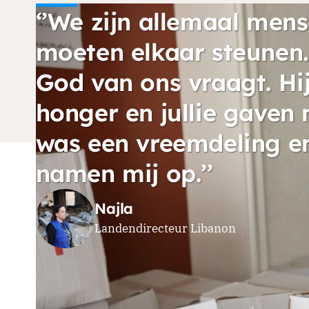
‘’We zijn allemaal men
moeten elkaar steunen. 
God van ons vraagt. Hij
honger en jullie gaven m
was een vreemdeling en 
namen mij op.’’
Najla
Landendirecteur Libanon