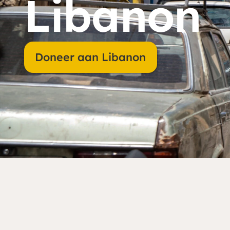
Libanon
Je kunt eenmalig of pe
land waar je aan wilt 
Doneer aan Libanon
Doneren