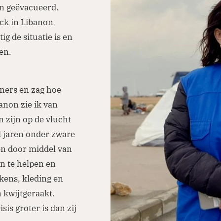
jn geëvacueerd.
ock in Libanon
g de situatie is en
en.
ners en zag hoe
anon zie ik van
n zijn op de vlucht
al jaren onder zware
en door middel van
n te helpen en
kens, kleding en
n kwijtgeraakt.
sis groter is dan zij