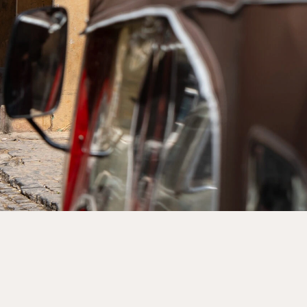
ina en kies het thema of
l.