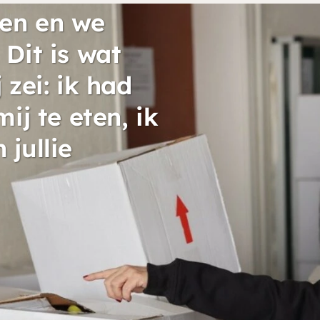
sen en we
Dit is wat
 zei: ik had
ij te eten, ik
jullie