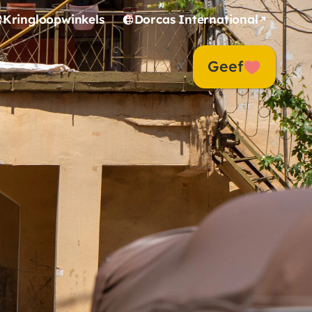
Kringloopwinkels
Dorcas International
Geef