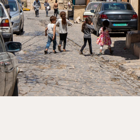
riodiek doneren via onze website. Ga naar de donatiepag
bijdragen. Periodiek schenken biedt ook belastingvoordee