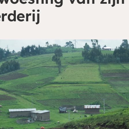
rderij
riodiek doneren via onze website. Ga naar de donatiepag
bijdragen. Periodiek schenken biedt ook belastingvoordee