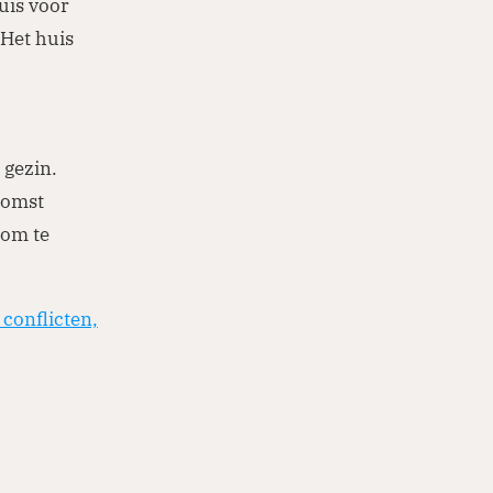
uis voor
 Het huis
 gezin.
komst
 om te
conflicten,