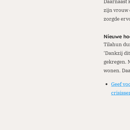
Daarnaast k
zijn vrouw 
zorgde ervo
Nieuwe ho
Tilahun dur
‘Dankzij di
gekregen. M
wonen. Daa
Geef vo
crisisse