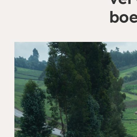
boe
Je kunt eenmalig of pe
land waar je aan wilt 
Doneren