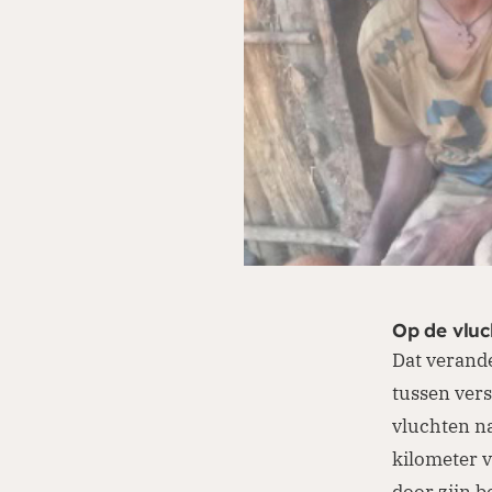
Op de vluc
Dat verande
tussen vers
vluchten na
kilometer v
door zijn b