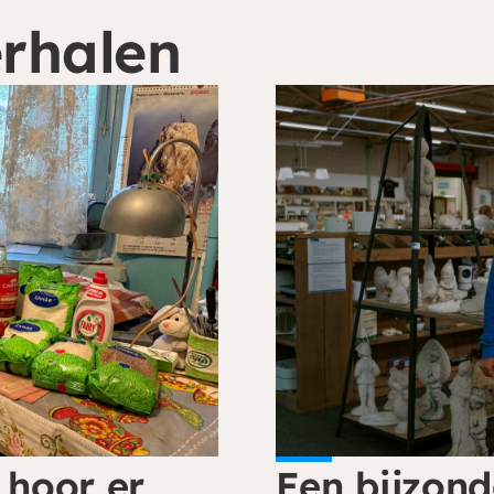
erhalen
 hoor er
Een bijzond