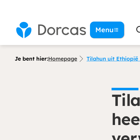
Menu
Je bent hier:
Homepage
Tilahun uit Ethiopi
Til
hee
ver