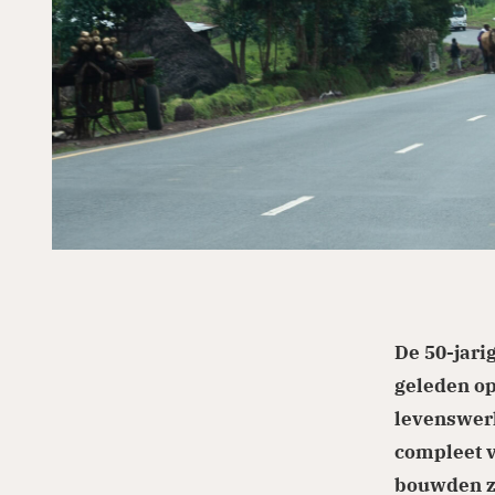
De 50-jari
geleden op
levenswerk
compleet v
bouwden ze