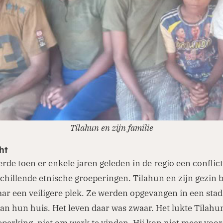
Tilahun en zijn familie
ht
rde toen er enkele jaren geleden in de regio een conflict
chillende etnische groeperingen. Tilahun en zijn gezin b
ar een veiligere plek. Ze werden opgevangen in een stad
an hun huis. Het leven daar was zwaar. Het lukte Tilah
eperking, niet om werk te vinden. Hij kon niet meer voor