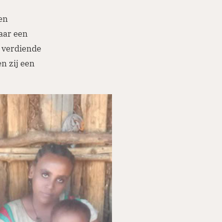
een
aar een
j verdiende
n zij een