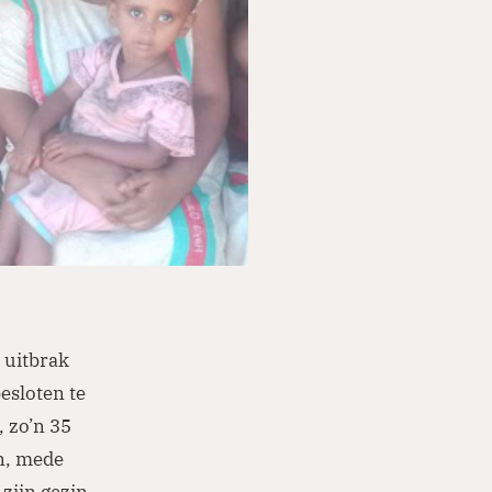
 uitbrak
esloten te
, zo’n 35
un, mede
 zijn gezin