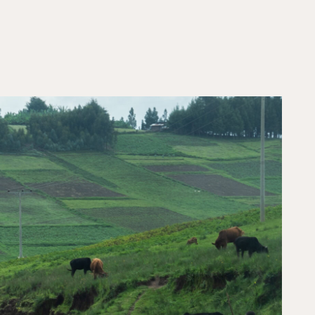
ina en kies het thema of
l.