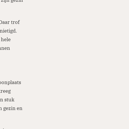
Daar trof
nietigd.
 hele
unnen
oonplaats
kreeg
n stuk
n gezin en