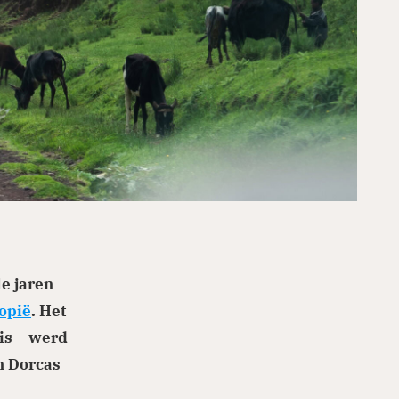
le jaren
opië
. Het
is – werd
n Dorcas