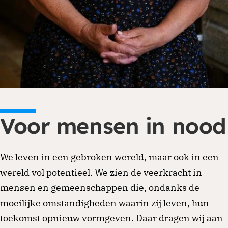
Je kunt eenmalig of periodiek doneren via
onze website. Ga naar de donatiepagina en
kies het thema of land waar je aan wilt
Voor mensen in nood
bijdragen. Periodiek schenken biedt ook
belastingvoordeel.
We leven in een gebroken wereld, maar ook in een
Doneren
wereld vol potentieel. We zien de veerkracht in
mensen en gemeenschappen die, ondanks de
moeilijke omstandigheden waarin zij leven, hun
toekomst opnieuw vormgeven. Daar dragen wij aan