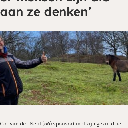
aan ze denken’
Je kunt eenmalig of periodiek doneren via
onze website. Ga naar de donatiepagina en
kies het thema of land waar je aan wilt
bijdragen. Periodiek schenken biedt ook
belastingvoordeel.
Doneren
Cor van der Neut (56) sponsort met zijn gezin drie