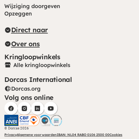
Wijziging doorgeven
Opzeggen
Direct naar
Over ons
Kringloopwinkels
Alle kringloopwinkels
Dorcas International
Dorcas.org
(opent in nieuw venster)
Volg ons online
(opent in nieuw venster)
(opent in nieuw venster)
(opent in nieuw venster)
(opent in nieuw venster)
CBF (opent in nieuw venster)
CHS (opent in nieuw venster)
© Dorcas 2026
Privacy
Algemene voorwaarden
IBAN: NL04 RABO 0106 2500 00
Cookies