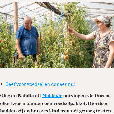
Je kunt eenmalig of periodiek doneren via
onze website. Ga naar de donatiepagina en
kies het thema of land waar je aan wilt
bijdragen. Periodiek schenken biedt ook
belastingvoordeel.
Doneren
Geef voor voedsel en doneer nu!
Oleg en Natalia uit
Moldavië
ontvingen via Dorcas
elke twee maanden een voedselpakket. Hierdoor
hadden zij en hun zes kinderen nét genoeg te eten.