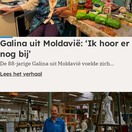
Galina uit Moldavië: ‘Ik hoor er
nog bij’
De 88-jarige Galina uit Moldavië voelde zich…
Lees het verhaal