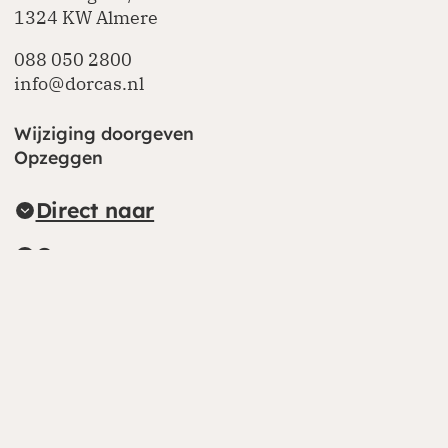
1324 KW Almere
088 050 2800
info@dorcas.nl
Wijziging doorgeven
Opzeggen
Direct naar
Over ons
Kringloopwinkels
Alle kringloopwinkels
Dorcas International
Dorcas.org
(opent in nieuw venster)
Volg ons online