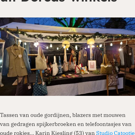
Je kunt eenmalig of periodiek doneren via
onze website. Ga naar de donatiepagina en
kies het thema of land waar je aan wilt
bijdragen. Periodiek schenken biedt ook
belastingvoordeel.
Doneren
Tassen van oude gordijnen, blazers met mouwen
van gedragen spijkerbroeken en telefoontasjes van
oude rokjes… Karin Kiesling (53) van
Studio Catootje