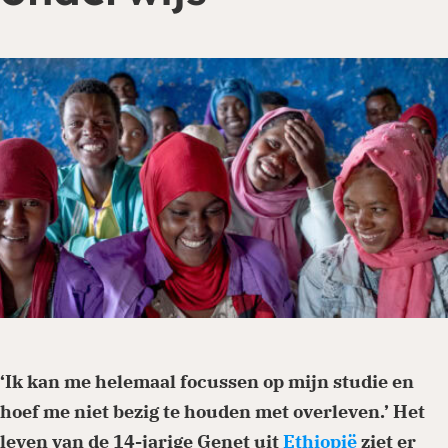
Je kunt eenmalig of periodiek doneren via
onze website. Ga naar de donatiepagina en
kies het thema of land waar je aan wilt
bijdragen. Periodiek schenken biedt ook
belastingvoordeel.
Doneren
‘Ik kan me helemaal focussen op mijn studie en
hoef me niet bezig te houden met overleven.’ Het
leven van de 14-jarige Genet uit
Ethiopië
ziet er