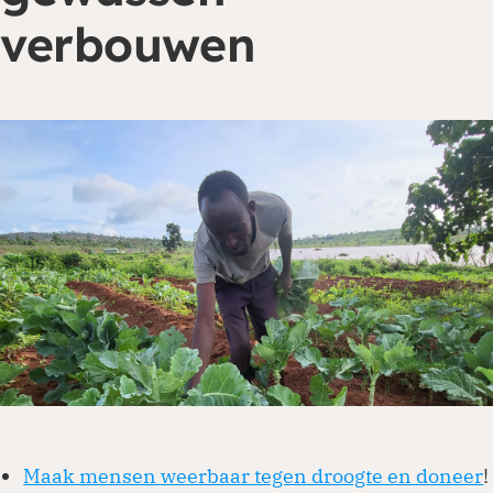
verbouwen
Je kunt eenmalig of periodiek doneren via
onze website. Ga naar de donatiepagina en
kies het thema of land waar je aan wilt
bijdragen. Periodiek schenken biedt ook
belastingvoordeel.
Doneren
Maak mensen weerbaar tegen droogte en doneer
!