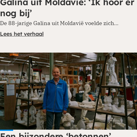
Galina uit Moldavië: ‘Ik hoor er
nog bij’
De 88-jarige Galina uit Moldavië voelde zich…
Lees het verhaal
Een bijzondere ‘betonnen’