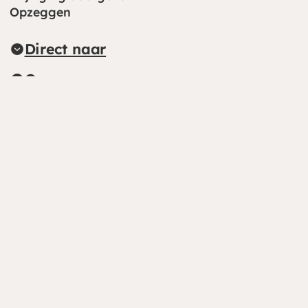
Opzeggen
Direct naar
Over ons
Kringloopwinkels
Alle kringloopwinkels
Dorcas International
Dorcas.org
(opent in nieuw venster)
Volg ons online
(opent in nieuw venster)
(opent in nieuw venster)
(opent in nieuw venster)
(opent in nieuw venster)
CBF (opent in nieuw venster)
CHS (opent in nieuw venster)
© Dorcas 2026
Privacy
Algemene voorwaarden
IBAN: NL04 RABO 0106 2500 00
Cookies