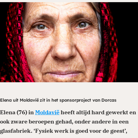
Je kunt eenmalig of periodiek doneren via
onze website. Ga naar de donatiepagina en
kies het thema of land waar je aan wilt
bijdragen. Periodiek schenken biedt ook
belastingvoordeel.
Doneren
Elena uit Moldavië zit in het sponsorproject van Dorcas
Elena (76) in
Moldavië
heeft altijd hard gewerkt en
ook zware beroepen gehad, onder andere in een
glasfabriek. ‘Fysiek werk is goed voor de geest’,