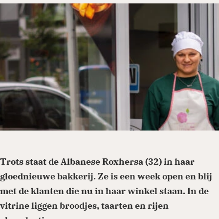
Je kunt eenmalig of periodiek doneren via
onze website. Ga naar de donatiepagina en
kies het thema of land waar je aan wilt
bijdragen. Periodiek schenken biedt ook
belastingvoordeel.
Doneren
Trots staat de Albanese Roxhersa (32) in haar
gloednieuwe bakkerij. Ze is een week open en blij
met de klanten die nu in haar winkel staan. In de
vitrine liggen broodjes, taarten en rijen