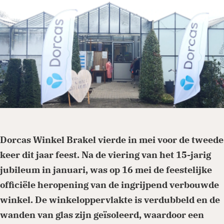
Je kunt eenmalig of periodiek doneren via
onze website. Ga naar de donatiepagina en
kies het thema of land waar je aan wilt
bijdragen. Periodiek schenken biedt ook
belastingvoordeel.
Dorcas Winkel Brakel vierde in mei voor de tweede
keer dit jaar feest. Na de viering van het 15-jarig
Doneren
jubileum in januari, was op 16 mei de feestelijke
officiële heropening van de ingrijpend verbouwde
winkel. De winkeloppervlakte is verdubbeld en de
wanden van glas zijn geïsoleerd, waardoor een