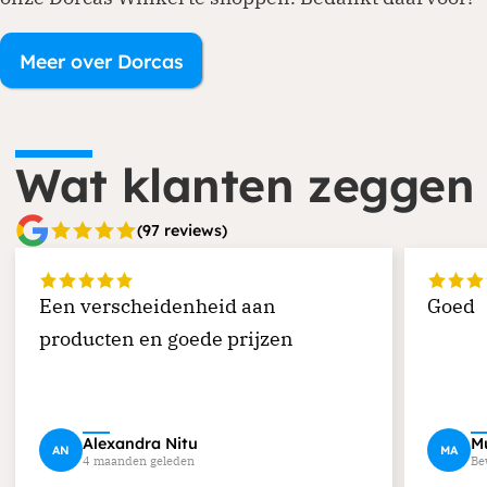
Meer over Dorcas
Wat klanten zeggen
(97 reviews)
Een verscheidenheid aan
Goed
producten en goede prijzen
Alexandra Nitu
Mu
AN
MA
4 maanden geleden
Be