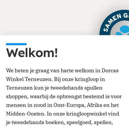
Je kunt eenmalig of periodiek doneren via onze
website. Ga naar de donatiepagina en kies het
Welkom!
of land waar je aan wilt bijdragen. Periodiek
schenken biedt ook belastingvoordeel.
We heten je graag van harte welkom in Dorcas
Doneren
Winkel Terneuzen. Bij onze kringloop in
Terneuzen kun je tweedehands spullen
shoppen, waarbij de opbrengst bestemd is voor
mensen in nood in Oost-Europa, Afrika en het
Midden-Oosten. In onze kringloopwinkel vind
je tweedehands boeken, speelgoed, spellen,