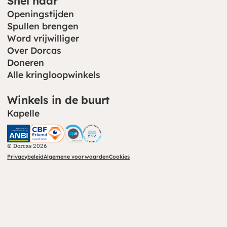
Snel naar
Openingstijden
Spullen brengen
Word vrijwilliger
Over Dorcas
Doneren
Alle kringloopwinkels
Winkels in de buurt
Kapelle
CBF (opent in nieuw venster)
CHS (opent in nieuw venster)
© Dorcas 2026
Privacybeleid
Algemene voorwaarden
Cookies