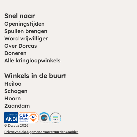
Snel naar
Openingstijden
Spullen brengen
Word vrijwilliger
Over Dorcas
Doneren
Alle kringloopwinkels
Winkels in de buurt
Heiloo
Schagen
Hoorn
Zaandam
CBF (opent in nieuw venster)
CHS (opent in nieuw venster)
© Dorcas 2026
Privacybeleid
Algemene voorwaarden
Cookies