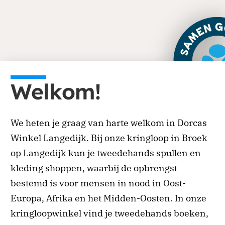
Je kunt eenmalig of periodiek doneren via onze
website. Ga naar de donatiepagina en kies het
Welkom!
of land waar je aan wilt bijdragen. Periodiek
schenken biedt ook belastingvoordeel.
We heten je graag van harte welkom in Dorcas
Doneren
Winkel Langedijk. Bij onze kringloop in Broek
op Langedijk kun je tweedehands spullen en
kleding shoppen, waarbij de opbrengst
bestemd is voor mensen in nood in Oost-
Europa, Afrika en het Midden-Oosten. In onze
kringloopwinkel vind je tweedehands boeken,