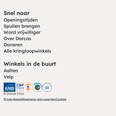
Snel naar
Openingstijden
Spullen brengen
Word vrijwilliger
Over Dorcas
Doneren
Alle kringloopwinkels
Winkels in de buurt
Aalten
Velp
CBF (opent in nieuw venster)
CHS (opent in nieuw venster)
© Dorcas 2026
Privacybeleid
Algemene voorwaarden
Cookies