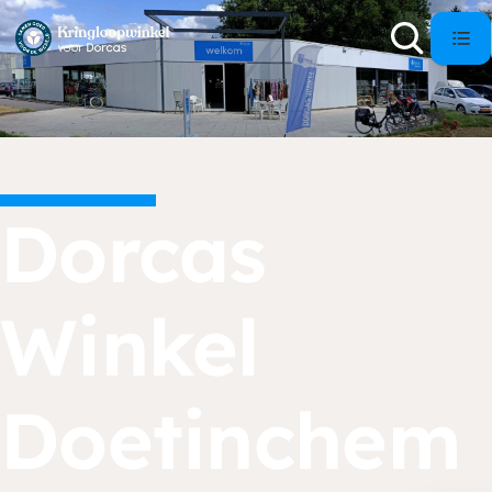
Dorcas
Winkel
Doetinchem