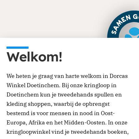
Je kunt eenmalig of periodiek doneren via onze
website. Ga naar de donatiepagina en kies het
Welkom!
of land waar je aan wilt bijdragen. Periodiek
schenken biedt ook belastingvoordeel.
We heten je graag van harte welkom in Dorcas
Doneren
Winkel Doetinchem. Bij onze kringloop in
Doetinchem kun je tweedehands spullen en
kleding shoppen, waarbij de opbrengst
bestemd is voor mensen in nood in Oost-
Europa, Afrika en het Midden-Oosten. In onze
kringloopwinkel vind je tweedehands boeken,