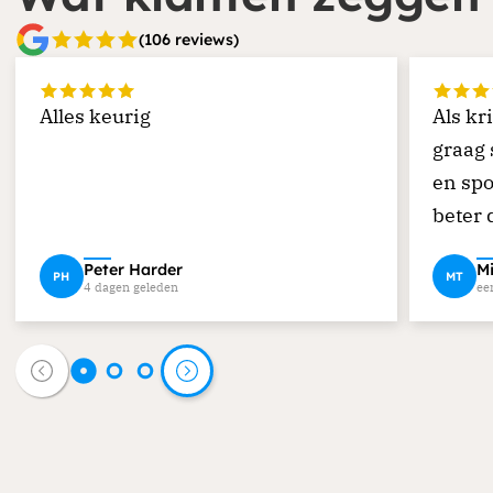
(106 reviews)
Alles keurig
Als kr
graag 
en spo
beter 
vind m
Peter Harder
M
PH
MT
strips
4 dagen geleden
ee
Vriend
Doord
inleve