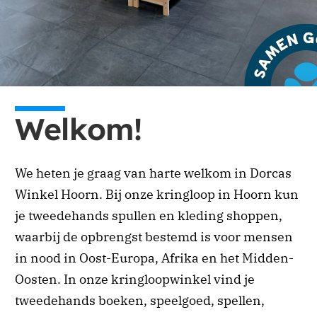
Je kunt eenmalig of periodiek doneren via onze
website. Ga naar de donatiepagina en kies het
Welkom!
of land waar je aan wilt bijdragen. Periodiek
schenken biedt ook belastingvoordeel.
We heten je graag van harte welkom in Dorcas
Doneren
Winkel Hoorn. Bij onze kringloop in Hoorn kun
je tweedehands spullen en kleding shoppen,
waarbij de opbrengst bestemd is voor mensen
in nood in Oost-Europa, Afrika en het Midden-
Oosten. In onze kringloopwinkel vind je
tweedehands boeken, speelgoed, spellen,