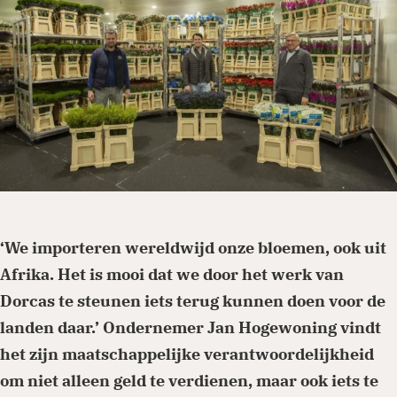
Je kunt eenmalig of periodiek doneren via
onze website. Ga naar de donatiepagina en
kies het thema of land waar je aan wilt
bijdragen. Periodiek schenken biedt ook
belastingvoordeel.
‘We importeren wereldwijd onze bloemen, ook uit
Afrika. Het is mooi dat we door het werk van
Doneren
Dorcas te steunen iets terug kunnen doen voor de
landen daar.’ Ondernemer Jan Hogewoning vindt
het zijn maatschappelijke verantwoordelijkheid
om niet alleen geld te verdienen, maar ook iets te