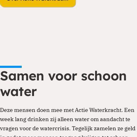
Je kunt eenmalig of periodiek doneren via
onze website. Ga naar de donatiepagina en
kies het thema of land waar je aan wilt
Samen voor schoon
bijdragen. Periodiek schenken biedt ook
belastingvoordeel.
water
Doneren
Deze mensen doen mee met Actie Waterkracht. Een
week lang drinken zij alleen water om aandacht te
vragen voor de watercrisis. Tegelijk zamelen ze geld