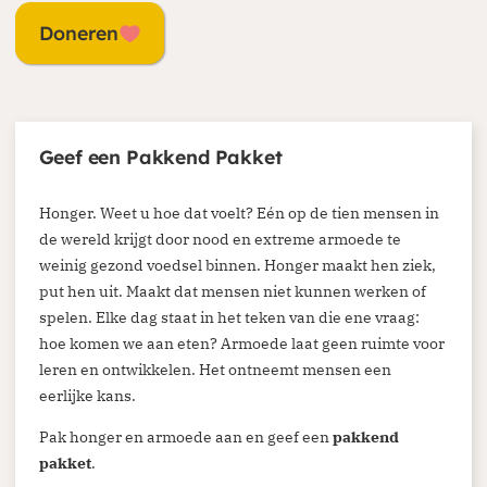
Doneren
Geef een Pakkend Pakket
Je kunt eenmalig of periodiek doneren via
onze website. Ga naar de donatiepagina en
Honger. Weet u hoe dat voelt? Eén op de tien mensen in
kies het thema of land waar je aan wilt
de wereld krijgt door nood en extreme armoede te
weinig gezond voedsel binnen. Honger maakt hen ziek,
bijdragen. Periodiek schenken biedt ook
put hen uit. Maakt dat mensen niet kunnen werken of
belastingvoordeel.
spelen. Elke dag staat in het teken van die ene vraag:
hoe komen we aan eten? Armoede laat geen ruimte voor
Doneren
leren en ontwikkelen. Het ontneemt mensen een
eerlijke kans.
Pak honger en armoede aan en geef een
pakkend
pakket
.