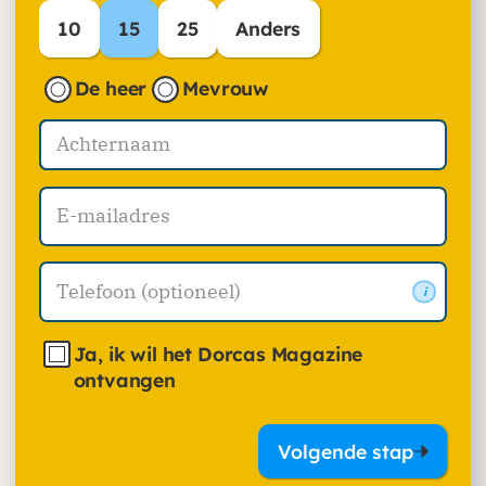
10
15
25
Anders
De heer
Mevrouw
i
Ja, ik wil het Dorcas Magazine
ontvangen
Volgende stap