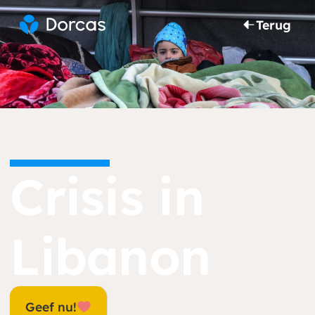
Terug
Crisis in
Libanon
Geef nu!