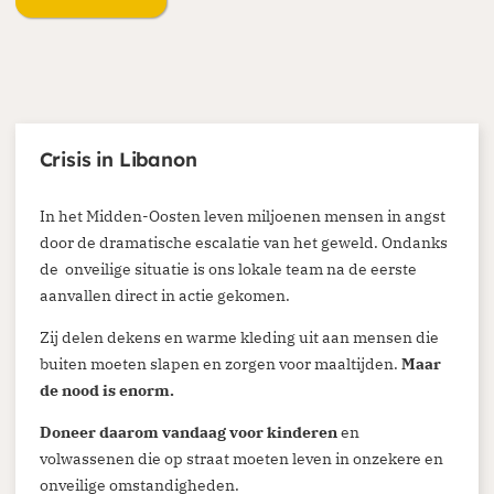
Crisis in Libanon
Je kunt eenmalig of periodiek doneren via
onze website. Ga naar de donatiepagina en
In het Midden-Oosten leven miljoenen mensen in angst
kies het thema of land waar je aan wilt
door de dramatische escalatie van het geweld. Ondanks
de onveilige situatie is ons lokale team na de eerste
bijdragen. Periodiek schenken biedt ook
aanvallen direct in actie gekomen.
belastingvoordeel.
Zij delen dekens en warme kleding uit aan mensen die
Doneren
buiten moeten slapen en zorgen voor maaltijden.
Maar
de nood is enorm.
Doneer daarom vandaag voor kinderen
en
volwassenen die op straat moeten leven in onzekere en
onveilige omstandigheden.