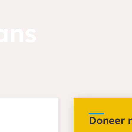
ans
riodiek doneren via onze website. Ga naar de donatiepag
bijdragen. Periodiek schenken biedt ook belastingvoordee
Doneer 