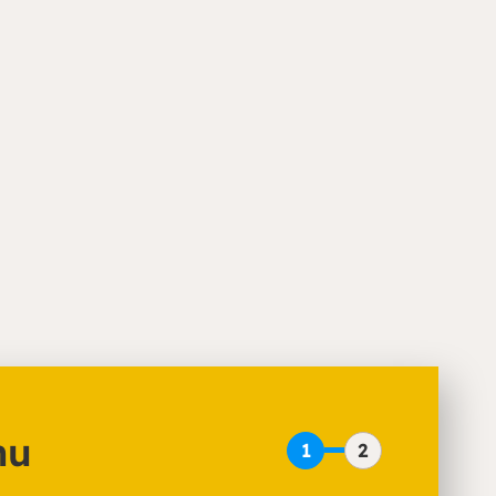
ina en kies het thema of
l.
nu
1
2