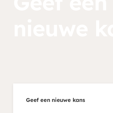
Geef een
nieuwe k
Je kunt eenmalig of pe
land waar je aan wilt 
Doneren
Geef een nieuwe kans