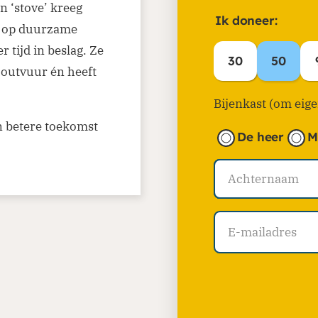
n ‘stove’ kreeg
Ik doneer:
t op duurzame
 tijd in beslag. Ze
30
50
houtvuur én heeft
Bijenkast (om eig
n betere toekomst
De heer
M