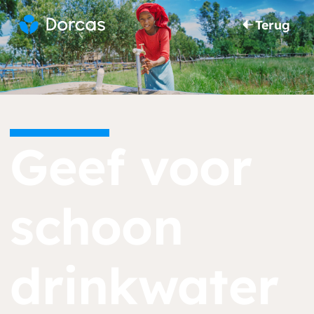
Terug
Geef voor
schoon
drinkwater