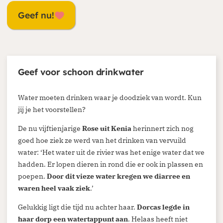
Geef nu!
Geef voor schoon drinkwater
Je kunt eenmalig of periodiek doneren via
onze website. Ga naar de donatiepagina en
Water moeten drinken waar je doodziek van wordt. Kun
kies het thema of land waar je aan wilt
jij je het voorstellen?
bijdragen. Periodiek schenken biedt ook
De nu vijftienjarige
Rose uit Kenia
herinnert zich nog
belastingvoordeel.
goed hoe ziek ze werd van het drinken van vervuild
water: ‘Het water uit de rivier was het enige water dat we
Doneren
hadden. Er lopen dieren in rond die er ook in plassen en
poepen.
Door dit vieze water kregen we diarree en
waren heel vaak ziek
.’
Gelukkig ligt die tijd nu achter haar.
Dorcas legde in
haar dorp een watertappunt aan
. Helaas heeft niet